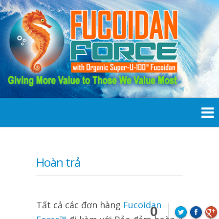
Hoàn trả
Tất cả các đơn hàng
Fucoidan
0