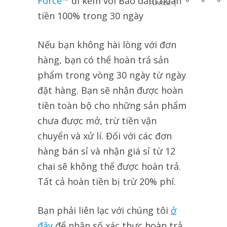
Force™
đi kèm với Bảo đảm hoàn
0
0
0
FLARES
tiền 100% trong 30 ngày
Nếu bạn không hài lòng với đơn
hàng, bạn có thể hoàn trả sản
phẩm trong vòng 30 ngày từ ngày
đặt hàng. Bạn sẽ nhận được hoàn
tiền toàn bộ cho những sản phẩm
chưa được mở, trừ tiền vận
chuyển và xử lí. Đối với các đơn
hàng bán sỉ và nhận giá sỉ từ 12
chai sẽ không thể được hoàn trả.
Tất cả hoàn tiền bị trừ 20% phí.
Bạn phải liên lạc với chúng tôi
ở
đây
để nhận số xác thực hoàn trả