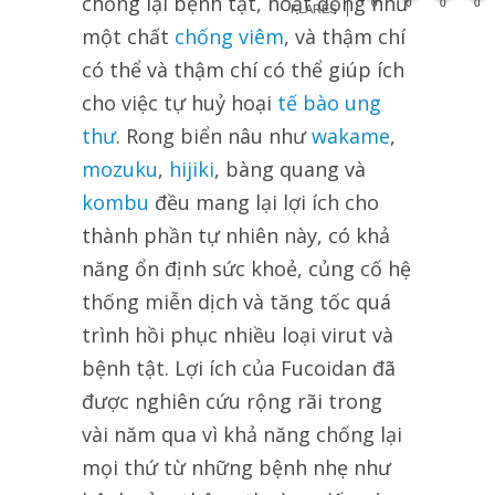
chống lại bệnh tật, hoạt động như
0
0
0
0
FLARES
một chất
chống viêm
, và thậm chí
có thể và thậm chí có thể giúp ích
cho việc tự huỷ hoại
tế bào ung
thư
. Rong biển nâu như
wakame
,
mozuku
,
hijiki
, bàng quang và
kombu
đều mang lại lợi ích cho
thành phần tự nhiên này, có khả
năng ổn định sức khoẻ, củng cố hệ
thống miễn dịch và tăng tốc quá
trình hồi phục nhiều loại virut và
bệnh tật. Lợi ích của Fucoidan đã
được nghiên cứu rộng rãi trong
vài năm qua vì khả năng chống lại
mọi thứ từ những bệnh nhẹ như