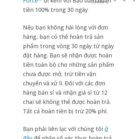
Force™
đi kèm với Bảo đảm hoàn
0
0
0
FLARES
tiền 100% trong 30 ngày
Nếu bạn không hài lòng với đơn
hàng, bạn có thể hoàn trả sản
phẩm trong vòng 30 ngày từ ngày
đặt hàng. Bạn sẽ nhận được hoàn
tiền toàn bộ cho những sản phẩm
chưa được mở, trừ tiền vận
chuyển và xử lí. Đối với các đơn
hàng bán sỉ và nhận giá sỉ từ 12
chai sẽ không thể được hoàn trả.
Tất cả hoàn tiền bị trừ 20% phí.
Bạn phải liên lạc với chúng tôi
ở
đây
để nhận số xác thực hoàn trả