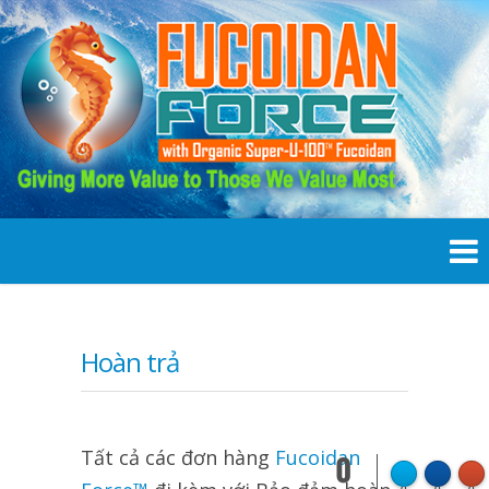
Hoàn trả
Tất cả các đơn hàng
Fucoidan
0