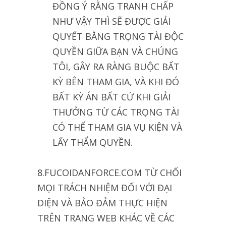
ĐỒNG Ý RẰNG TRANH CHẤP
NHƯ VẬY THÌ SẼ ĐƯỢC GIẢI
QUYẾT BẰNG TRỌNG TÀI ĐỘC
QUYỀN GIỮA BẠN VÀ CHÚNG
TÔI, GÂY RA RÀNG BUỘC BẤT
KỲ BÊN THAM GIA, VÀ KHI ĐÓ
BẤT KỲ ÁN BẤT CỨ KHI GIẢI
THƯỞNG TỪ CÁC TRỌNG TÀI
CÓ THỂ THAM GIA VỤ KIỆN VÀ
LẤY THẨM QUYỀN.
8.FUCOIDANFORCE.COM TỪ CHỐI
MỌI TRÁCH NHIỆM ĐỐI VỚI ĐẠI
DIỆN VÀ BẢO ĐẢM THỰC HIỆN
TRÊN TRANG WEB KHÁC VỀ CÁC