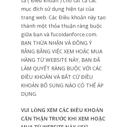
tả (“Điều khoản”) cho tất cả các
mục đích sử dụng hiện tại của
trang web. Các Điều khoản này tạo
thành một thỏa thuận ràng buộc
giữa bạn và fucoidanforce.com.
BẠN THỪA NHẬN VÀ ĐỒNG Ý
RẰNG BẰNG VIỆC XEM HOẶC MUA
HÀNG TỪ WEBSITE NÀY, BẠN ĐÃ
LÀM QUYẾT RÀNG BUỘC VỚI CÁC
ĐIỀU KHOẢN VÀ BẤT CỨ ĐIỀU
KHOẢN BỔ SUNG NÀO CÓ THỂ ÁP
DỤNG.
VUI LÒNG XEM CÁC ĐIỀU KHOẢN
CẨN THẬN TRƯỚC KHI XEM HOẶC