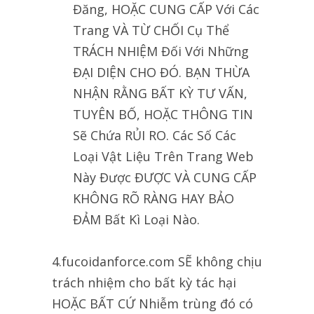
Đăng, HOẶC CUNG CẤP Với Các
Trang VÀ TỪ CHỐI Cụ Thể
TRÁCH NHIỆM Đối Với Những
ĐẠI DIỆN CHO ĐÓ. BẠN THỪA
NHẬN RẰNG BẤT KỲ TƯ VẤN,
TUYÊN BỐ, HOẶC THÔNG TIN
Sẽ Chứa RỦI RO. Các Số Các
Loại Vật Liệu Trên Trang Web
Này Được ĐƯỢC VÀ CUNG CẤP
KHÔNG RÕ RÀNG HAY BẢO
ĐẢM Bất Kì Loại Nào.
4.fucoidanforce.com SẼ không chịu
trách nhiệm cho bất kỳ tác hại
HOẶC BẤT CỨ Nhiễm trùng đó có