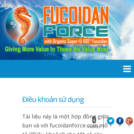
Điều khoản sử dụng
Tài liệu này là một hợp đồng giữa
0
bạn và với fucoidanforce.com mô
0
0
0
FLARES