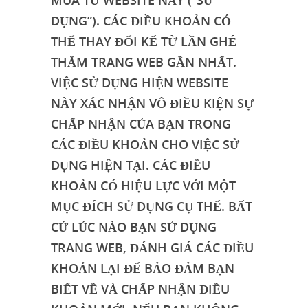
MUA TỪ WEBSITE NÀY (“SỬ
DỤNG”). CÁC ĐIỀU KHOẢN CÓ
THỂ THAY ĐỔI KỂ TỪ LẦN GHÉ
THĂM TRANG WEB GẦN NHẤT.
VIỆC SỬ DỤNG HIỆN WEBSITE
NÀY XÁC NHẬN VÔ ĐIỀU KIỆN SỰ
CHẤP NHẬN CỦA BẠN TRONG
CÁC ĐIỀU KHOẢN CHO VIỆC SỬ
DỤNG HIỆN TẠI. CÁC ĐIỀU
KHOẢN CÓ HIỆU LỰC VỚI MỘT
MỤC ĐÍCH SỬ DỤNG CỤ THỂ. BẤT
CỨ LÚC NÀO BẠN SỬ DỤNG
TRANG WEB, ĐÁNH GIÁ CÁC ĐIỀU
KHOẢN LẠI ĐỂ BẢO ĐẢM BẠN
BIẾT VỀ VÀ CHẤP NHẬN ĐIỀU