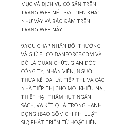
MỤC VÀ DỊCH VỤ CÓ SẴN TRÊN
TRANG WEB NẾU ĐẠI DIỆN KHÁC
NHƯ VẬY VÀ BẢO ĐẢM TRÊN
TRANG WEB NÀY.
9.YOU CHẤP NHẬN BỒI THƯỜNG
VÀ GIỮ FUCOIDANFORCE.COM VÀ
ĐÓ LÀ QUAN CHỨC, GIÁM ĐỐC
CÔNG TY, NHÂN VIÊN, NGƯỜI
THỪA KẾ, ĐẠI LÝ, TIẾP THỊ, VÀ CÁC
NHÀ TIẾP THỊ CHO MỖI KHIẾU NẠI,
THIỆT HẠI, THÂM HỤT NGÂN
SÁCH, VÀ KẾT QUẢ TRONG HÀNH
ĐỘNG (BAO GỒM CHI PHÍ LUẬT
SƯ) PHÁT TRIỂN TỪ HOẶC LIÊN