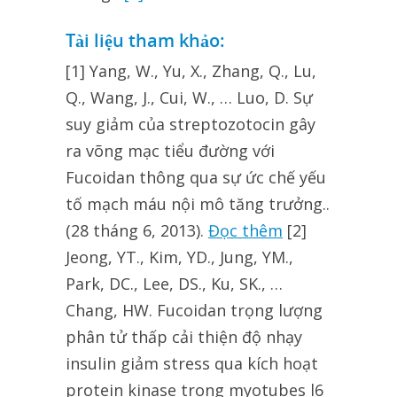
Tài liệu tham khảo:
[1] Yang, W., Yu, X., Zhang, Q., Lu,
Q., Wang, J., Cui, W., … Luo, D. Sự
suy giảm của streptozotocin gây
ra võng mạc tiểu đường với
Fucoidan thông qua sự ức chế yếu
tố mạch máu nội mô tăng trưởng..
(28 tháng 6, 2013).
Đọc thêm
[2]
Jeong, YT., Kim, YD., Jung, YM.,
Park, DC., Lee, DS., Ku, SK., …
Chang, HW. Fucoidan trọng lượng
phân tử thấp cải thiện độ nhạy
insulin giảm stress qua kích hoạt
protein kinase trong myotubes l6